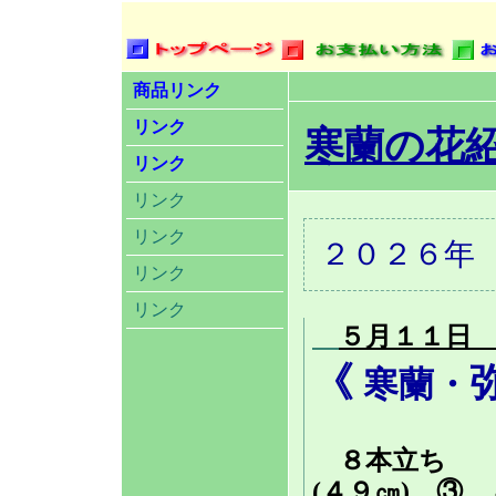
商品リンク
リンク
寒蘭の花
リンク
リンク
リンク
２０２６年
リンク
リンク
５月１１日
《
寒蘭・
８本立ち ①
(４９㎝) ③