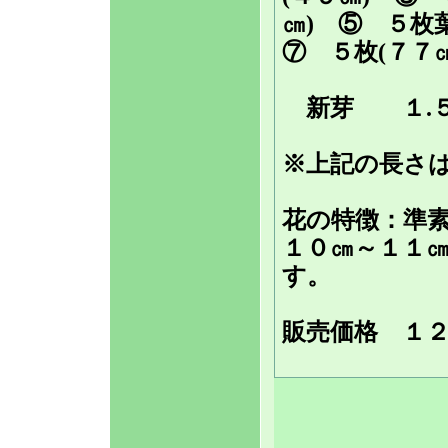
㎝) ⑤ ５枚
⑦ ５枚(７７㎝
新芽 １.
※上記の長さ
花の特徴：準
１０㎝～１１
す。
販売価格
１