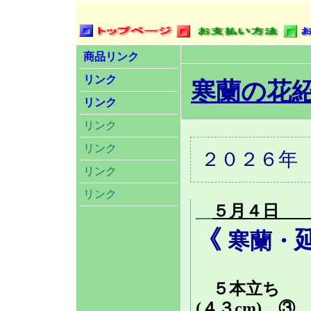
商品リンク
リンク
寒蘭の花
リンク
リンク
リンク
２０２６年
リンク
リンク
５月４日 
《
寒蘭・
５本立ち ①
(４３cm) ③