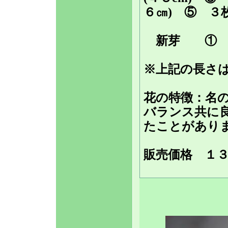
６㎝) ⑤ ３
新芽 ① 
※上記の長さ
花の特徴：名
バランス共に
たことがあり
販売価格
１