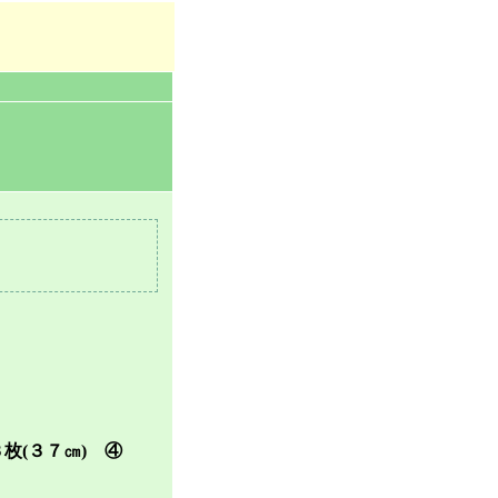
３枚(３７㎝) ④