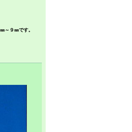
㎜～９㎜です。