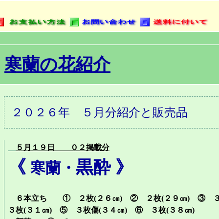
寒蘭の花紹介
２０２６年 ５月分紹介と販売品
５月１９日 ０２掲載分
《
黒酔 》
寒蘭・
６本立ち ① ２枚(２６㎝) ② ２枚(２９㎝) ③ 
３枚(３１㎝) ⑤ ３枚傷(３４㎝) ⑥ ３枚(３８㎝)