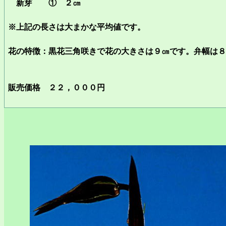
新芽 ① ２㎝
※上記の長さは大まかな平均値です。
花の特徴：黒花三角咲きで花の大きさは９㎝です。弁幅は８
販売価格
２２，０００
円