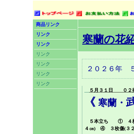
商品リンク
リンク
寒蘭の花
リンク
リンク
リンク
２０２６年 
リンク
リンク
５月３１日 ０２
《
寒蘭・
５本立ち ① ４枚葉
４㎝) ④ ３枚傷(３２