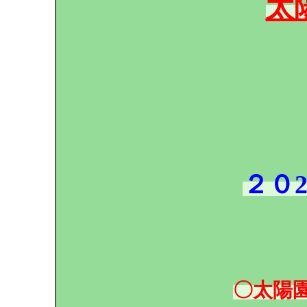
太
２０
〇太陽