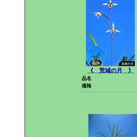
《 荒城の月 》
品名
価格