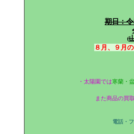
期日：令
(
８月、９月
・太陽園では
寒蘭・
また商品の買
電話・フ