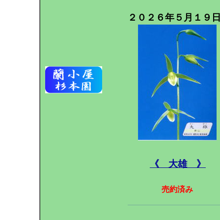
２０２６年５月１９
《 大雄 》
売約済み