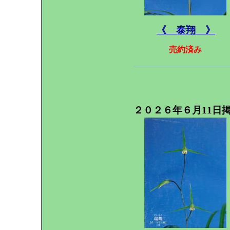
《 泰翔 》
売約済み
２０２６年６月11日