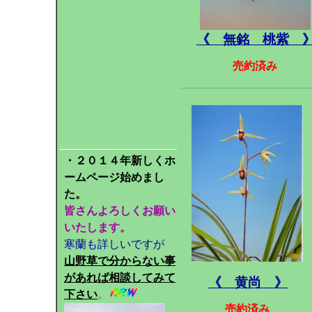
《 無銘 桃紫 
売約済み
・２０１４年新しくホ
ームページ始めまし
た。
皆さんよろしくお願い
いたします。
寒蘭も詳しいですが
山野草で分からない事
があれば相談してみて
《 黄尚 》
下さい
。
売約済み