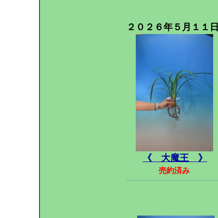
２０２６年５月１１
《 大魔王 》
売約済み