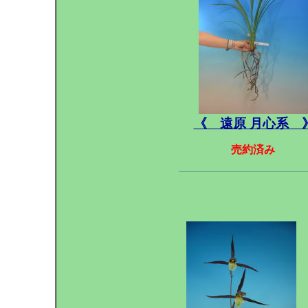
《 遠原 月心系 
売約済み