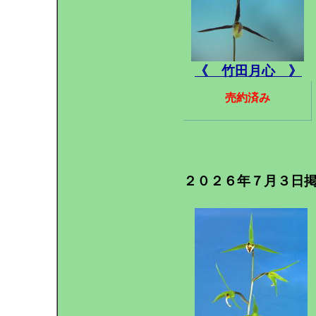
《 竹田月心 》
売約済み
２０２６年７月３日