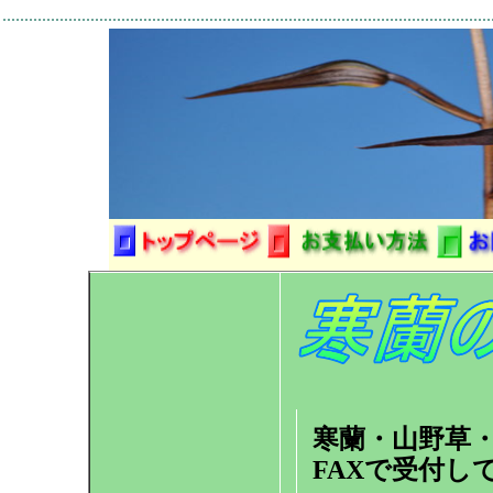
...............................................................................................................
寒蘭・山野草
FAXで受付し