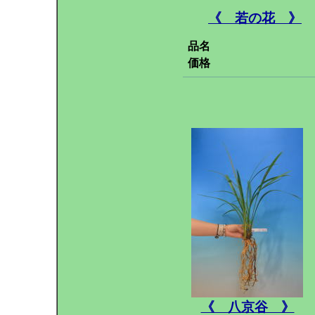
《 若の花 》
品名
価格
《 八京谷 》