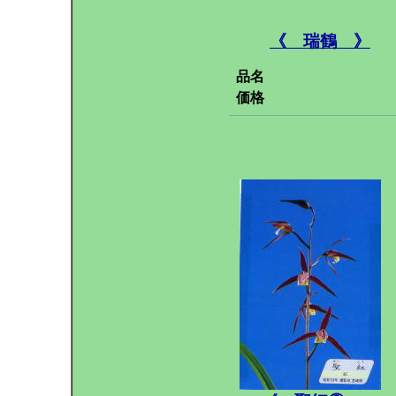
《 瑞鶴 》
品名
価格